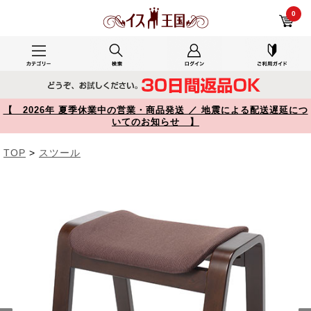
キッチンで使用した150-SNCH009 レビュー スタッキングスツール 2脚セット 木製 ブラウン 曲木スツール 【イス王国】
0
【 2026年 夏季休業中の営業・商品発送 ／ 地震による配送遅延につ
いてのお知らせ 】
TOP
>
スツール
Prev