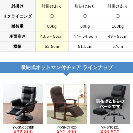
肘掛け
肘掛けあり
肘掛けあり
肘掛けあり
リクライニング
◯
◯
◯
耐荷重
80kg
80kg
100kg
座面高さ
48.5～56cm
47～54.5cm
49～55cm
横幅
53.5cm
51.5cm
57cm
収納式オットマン付チェア ラインナップ
YK-SNC033BK
YK-SNCH025
YK-SNC121
¥32,800
¥32,800
¥36,800