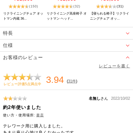
(150)
(32)
(31)
リクライニングチェア オッ
リクライニング高座椅子 オ
【寝られる椅子】リクライ
トマン内蔵 36...
ットマン ヘッド...
ニングチェア オッ...
特長
仕様
お客様のレビュー
レビューを書く
3.94
(
31件
)
レビュー評価5点満点中
名無し
さん
2022/10/02
約2年使いました
使い方・使用場所:
書斎
テレワーク用に購入しました。
あまり座り心地は良くなかったです。