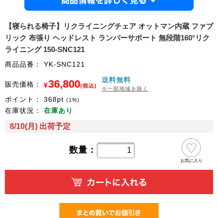
商品情
【寝られる椅子】リクライニングチェア オットマン内蔵 ファブ
リック 布張り ヘッドレスト ランバーサポート 無段階160°リク
ライニング 150-SNC121
商品品番：
YK-SNC121
送料無料
36,800
販売価格：
¥
(税込)
※一部地域を除く
ポイント：
368
pt
(1%)
在庫状況：
在庫あり
8/10(月) 出荷予定
数量：
お気に入り