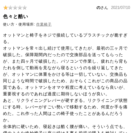
の
さん
2021/07/10
色々と酷い
使い方・使用場所:
作業椅子
オットマンと椅子をネジで接続しているプラスチックが脆すぎ
る。
オットマンを常々出し続けて使用してきたが、最初の三ヶ月で
破損した。保障期間内だったので交換部品を送ってもらった
が、また四ヶ月で破損した。パソコンで作業し、疲れたら背も
たれを倒して動画を見ながら寝るというのを繰り返してきた
が、オットマンに体重をかける等は一切していない。交換品も
同じような時間で破損したため、おそらくこれがこの商品の品
質である。オットマンをオマケ程度に考えているなら良いが、
重要視するのであれば過度に期待しないほうが良い。
あと、リクライニングレバーが硬すぎる。リクライニング状態
にする時、レバーがすごい勢いで移動するため、何度か手を痛
めた。これ作った人間はこの椅子使ったことがあるんだろう
か。
全体的に硬いため、寝起きは酷く腰が痛い。そういう点でも、
僕のような終始椅子に座り続ける事を前提で購入を検討してい