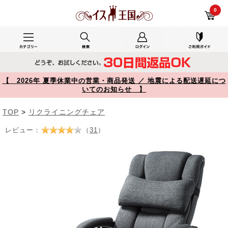
【寝られる椅子】リクライニングチェア オットマン内蔵 ファブリック 布張り ヘッドレスト ランバーサポート 無段階160°リクライニング 150-SNC121 YK-SNC121【イス王国】
0
【 2026年 夏季休業中の営業・商品発送 ／ 地震による配送遅延につ
いてのお知らせ 】
TOP
>
リクライニングチェア
レビュー：
（
31
）
Prev