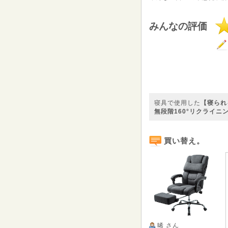
みんなの評価
寝具で使用した
【寝られ
無段階160°リクライニング 
買い替え。
晞
さん