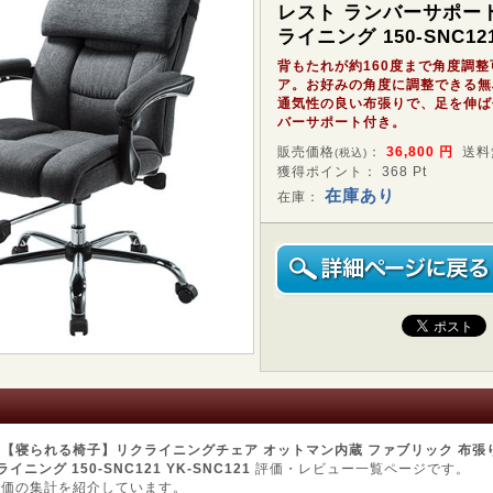
レスト ランバーサポート
ライニング 150-SNC12
背もたれが約160度まで角度調
ア。お好みの角度に調整できる無
通気性の良い布張りで、足を伸ば
バーサポート付き。
販売価格
：
36,800
円
送料
(税込)
獲得ポイント： 368 Pt
在庫あり
在庫：
た
【寝られる椅子】リクライニングチェア オットマン内蔵 ファブリック 布張
ニング 150-SNC121 YK-SNC121
評価・レビュー一覧ページです。
評価の集計を紹介しています。