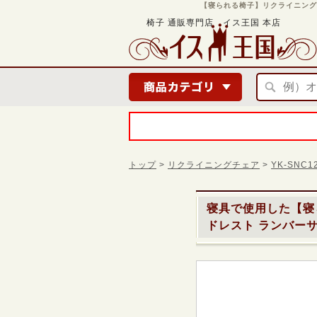
【寝られる椅子】リクライニングチェ
椅子 通販専門店 イス王国 本店
トップ
>
リクライニングチェア
>
YK-SNC
寝具で使用した
【寝
ドレスト ランバーサポ