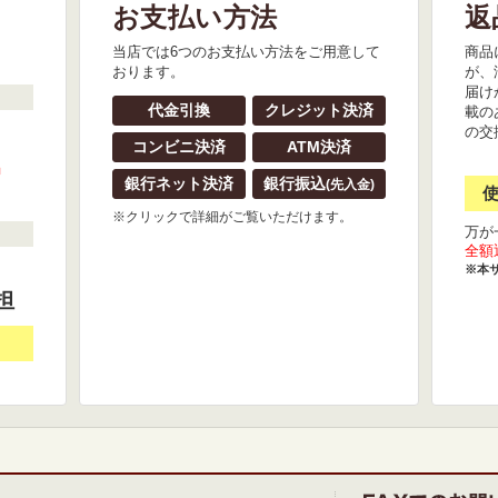
お支払い方法
返
。
当店では6つのお支払い方法をご用意して
商品
おります。
が、
届け
代金引換
クレジット決済
載の
の交
コンビニ決済
ATM決済
』
銀行ネット決済
銀行振込
(先入金)
※クリックで詳細がご覧いただけます。
万が
全額
※本
担