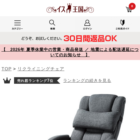
リビング・主人用で使用したYK-SNC121 レビュー 【寝られる椅子】リクライニングチェア オットマン内蔵 ファブリック 布張り ヘッドレスト ランバーサポート 無段階160°リクライニング 150-SNC121 【イス王国】
0
【 2026年 夏季休業中の営業・商品発送 ／ 地震による配送遅延につ
いてのお知らせ 】
TOP
>
リクライニングチェア
7
ランキングの続きを見る
売れ筋ランキング
位
Prev