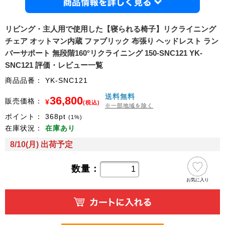
商品情
リビング・主人用で使用した【寝られる椅子】リクライニング
チェア オットマン内蔵 ファブリック 布張り ヘッドレスト ラン
バーサポート 無段階160°リクライニング 150-SNC121 YK-
SNC121 評価・レビュー一覧
商品品番：
YK-SNC121
送料無料
36,800
販売価格：
¥
(税込)
※一部地域を除く
ポイント：
368
pt
(1%)
在庫状況：
在庫あり
8/10(月) 出荷予定
数量：
お気に入り