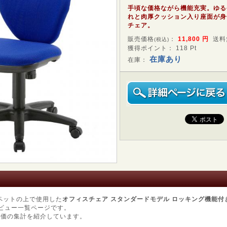
手頃な価格ながら機能充実。ゆる
れと肉厚クッション入り座面が身
チェア。
販売価格
：
11,800
円
送料
(税込)
獲得ポイント： 118 Pt
在庫あり
在庫：
ペットの上で使用した
オフィスチェア スタンダードモデル ロッキング機能付き ブ
ビュー一覧ページです。
評価の集計を紹介しています。