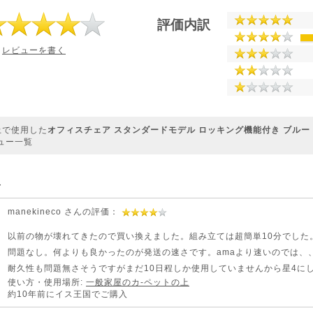
評価内訳
レビューを書く
上で使用した
オフィスチェア スタンダードモデル ロッキング機能付き ブルー 100
ュー一覧
単
manekineco さんの評価：
以前の物が壊れてきたので買い換えました。組み立ては超簡単10分でした
問題なし。何よりも良かったのが発送の速さです。amaより速いのでは、
耐久性も問題無さそうですがまだ10日程しか使用していませんから星4に
使い方・使用場所:
一般家屋のカ-ペットの上
約10年前にイス王国でご購入