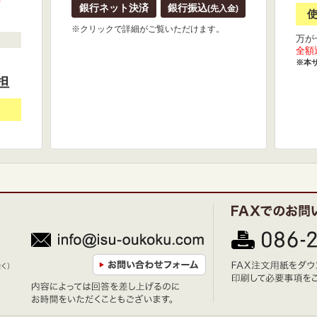
銀行ネット決済
銀行振込
(先入金)
※クリックで詳細がご覧いただけます。
万が
全額
※本
担