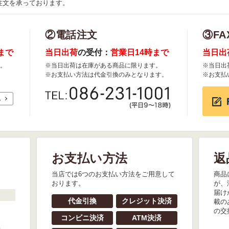
注文を承っております。
②電話注文
③FA
まで
当日出荷
の受付：
営業日14時まで
当日出
。
※当日出荷は在庫がある商品に限ります。
※当日出
※お支払い方法は代金引換のみとなります。
※お支払
れ
お支払い方法
返
。
当店では6つのお支払い方法をご用意して
商品
おります。
が、
届け
代金引換
クレジット決済
載の
の交
コンビニ決済
ATM決済
』