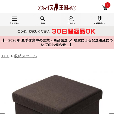
リビングでオットマン兼小物収納で使用した150-SNCBOX6BK レビュー 折りたたみ収納スツール 布張り 幅38cm 耐荷重100kg ボックススツール ダークブラウン 【イス王国】
0
【 2026年 夏季休業中の営業・商品発送 ／ 地震による配送遅延につ
いてのお知らせ 】
TOP
>
収納スツール
Prev