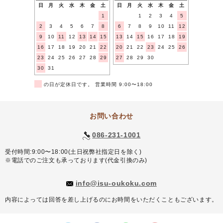
日
月
火
水
木
金
土
日
月
火
水
木
金
土
1
1
2
3
4
5
2
3
4
5
6
7
8
6
7
8
9
10
11
12
9
10
11
12
13
14
15
13
14
15
16
17
18
19
16
17
18
19
20
21
22
20
21
22
23
24
25
26
23
24
25
26
27
28
29
27
28
29
30
30
31
■
の日が定休日です。 営業時間 9:00〜18:00
お問い合わせ
086-231-1001
受付時間:9:00〜18:00(土日祝弊社指定日を除く)
※電話でのご注文も承っております(代金引換のみ)
info@isu-oukoku.com
内容によっては回答を差し上げるのにお時間をいただくこともございます。