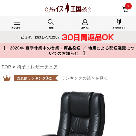
事務所で使用した150-SNCL006 レビュー 本革 レザーチェア メッシュ構造 木製フレーム ロッキング固定機能 キャスター付き ブラック 【イス王国】
0
【 2026年 夏季休業中の営業・商品発送 ／ 地震による配送遅延につ
いてのお知らせ 】
TOP
>
椅子・レザーチェア
3
ランキングの続きを見る
売れ筋ランキング
位
Prev