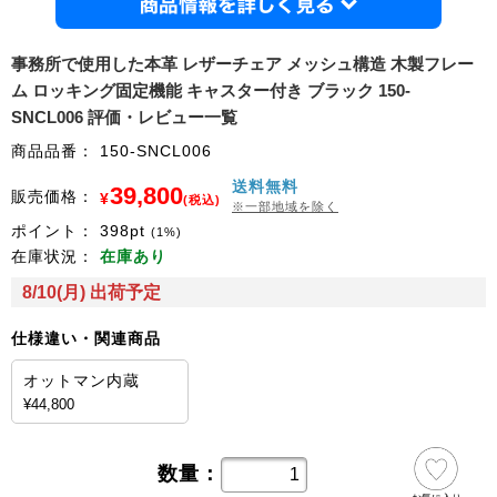
商品情
事務所で使用した本革 レザーチェア メッシュ構造 木製フレー
ム ロッキング固定機能 キャスター付き ブラック 150-
SNCL006 評価・レビュー一覧
商品品番：
150-SNCL006
送料無料
39,800
販売価格：
¥
(税込)
※一部地域を除く
ポイント：
398
pt
(1%)
在庫状況：
在庫あり
8/10(月) 出荷予定
仕様違い・関連商品
オットマン内蔵
¥44,800
数量：