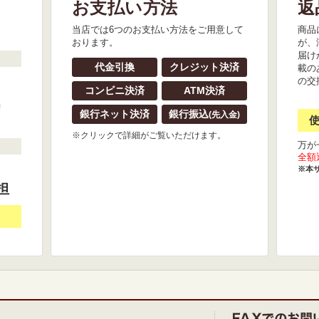
お支払い方法
返
。
当店では6つのお支払い方法をご用意して
商品
おります。
が、
届け
代金引換
クレジット決済
載の
の交
コンビニ決済
ATM決済
』
銀行ネット決済
銀行振込
(先入金)
※クリックで詳細がご覧いただけます。
万が
全額
※本
担