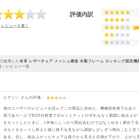
評価内訳
レビューを書く
で使用した
本革 レザーチェア メッシュ構造 木製フレーム ロッキング固定機
価・レビュー一覧
ヒゲじい さんの評価：
他のユーザーのレビューを読んでこの商品に決めた。機械技術者でもあり
易であり一人で約20分程度でボルトとナットのずれもなく順調に組み上が
をセットしたときに、1本毎にしっかり閉め込むのではなくゆるく締めて
ボルトをセットし終えた後に様子を見ながら調節し少しずつ閉めこむと言
ある。但し、組み上がったチェアは後ろから見ると右側が下がり、上から