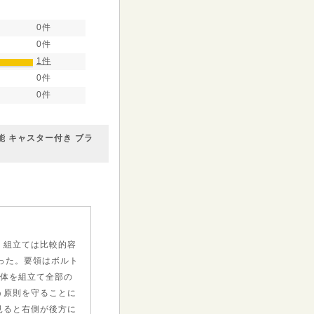
0件
0件
1件
0件
0件
能 キャスター付き ブラ
、組立ては比較的容
った。要領はボルト
全体を組立て全部の
う原則を守ることに
見ると右側が後方に