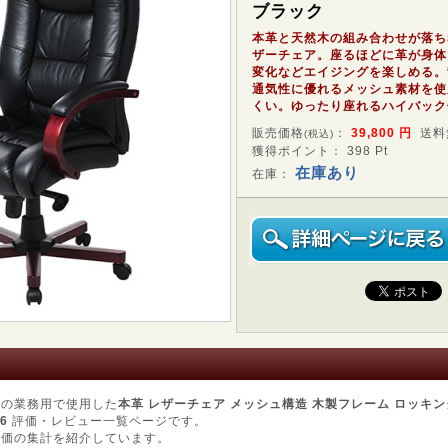
ブラック
本革と天然木の組み合わせが落ち
ザーチェア。座るほどに革が身体
変化などエイジングを楽しめる。
通気性に優れるメッシュ素材を使
くい。ゆったり座れるハイバック
販売価格
：
39,800
円
送料
(税込)
獲得ポイント： 398 Pt
在庫あり
在庫：
での業務用で使用した
本革 レザーチェア メッシュ構造 木製フレーム ロッキ
6
評価・レビュー一覧ページです。
評価の集計を紹介しています。