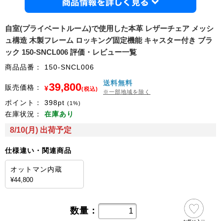
商品情
自室(プライベートルーム)で使用した本革 レザーチェア メッシ
ュ構造 木製フレーム ロッキング固定機能 キャスター付き ブラ
ック 150-SNCL006 評価・レビュー一覧
商品品番：
150-SNCL006
送料無料
39,800
販売価格：
¥
(税込)
※一部地域を除く
ポイント：
398
pt
(1%)
在庫状況：
在庫あり
8/10(月) 出荷予定
仕様違い・関連商品
オットマン内蔵
¥44,800
数量：