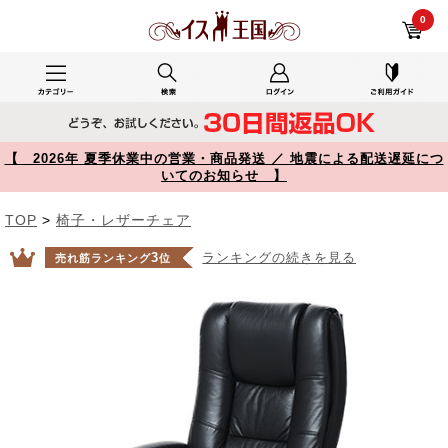
自室(プライベートルーム)で使用した150-SNCL006 レビュー 本革 レザーチェア メッシュ構造 木製フレーム ロッキング固定機能 キャスター付き ブラック 【イス王国】
0
【 2026年 夏季休業中の営業・商品発送 ／ 地震による配送遅延につ
いてのお知らせ 】
TOP
>
椅子・レザーチェア
3
ランキングの続きを見る
売れ筋ランキング
位
Prev