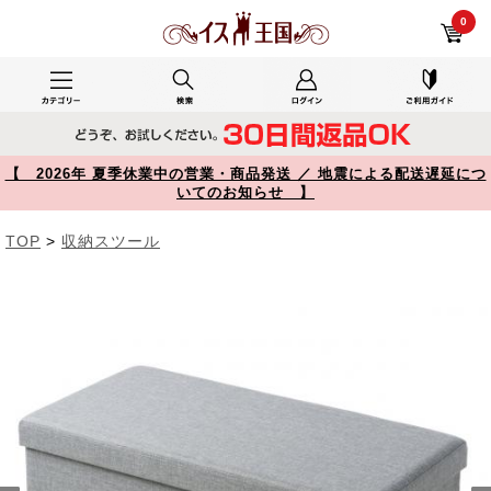
オットマンになるときもあり、小型犬の昼寝場所、中はペット用品がたっぷり入って助かってます。で使用した150-SNCBOX8GY レビュー 折りたたみ収納スツール 布張り 幅76cm 2人掛けサイズ 耐荷重200kg グレー 【イス王国】
0
【 2026年 夏季休業中の営業・商品発送 ／ 地震による配送遅延につ
いてのお知らせ 】
TOP
>
収納スツール
Prev