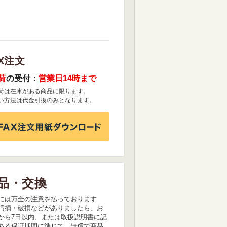
X注文
荷
の受付：
営業日14時まで
荷は在庫がある商品に限ります。
い方法は代金引換のみとなります。
品・交換
には万全の注意を払っております
汚損・破損などがありましたら、お
から7日以内、または取扱説明書に記
ある保証期間に準じて、無償で商品