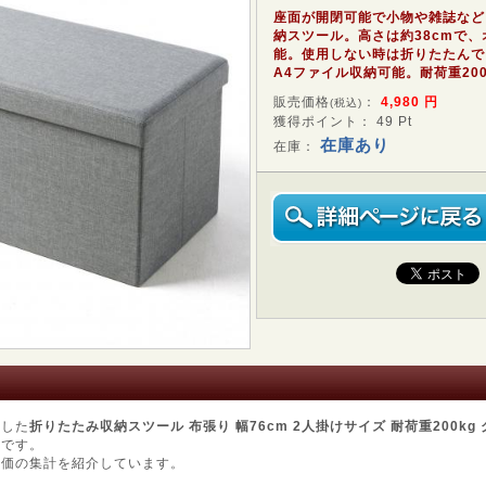
座面が開閉可能で小物や雑誌など
納スツール。高さは約38cmで
能。使用しない時は折りたたんで
A4ファイル収納可能。耐荷重20
販売価格
：
4,980
円
(税込)
獲得ポイント： 49 Pt
在庫あり
在庫：
用した
折りたたみ収納スツール 布張り 幅76cm 2人掛けサイズ 耐荷重200kg グレ
ジです。
評価の集計を紹介しています。