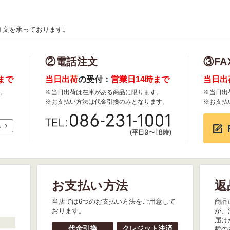
注文を承っております。
②電話注文
③FA
まで
当日出荷
の受付：
営業日14時まで
当日出
。
※当日出荷は在庫がある商品に限ります。
※当日出
※お支払い方法は代金引換のみとなります。
※お支払
れ
お支払い方法
返
。
当店では6つのお支払い方法をご用意して
商品
おります。
が、
届け
代金引換
クレジット決済
載の