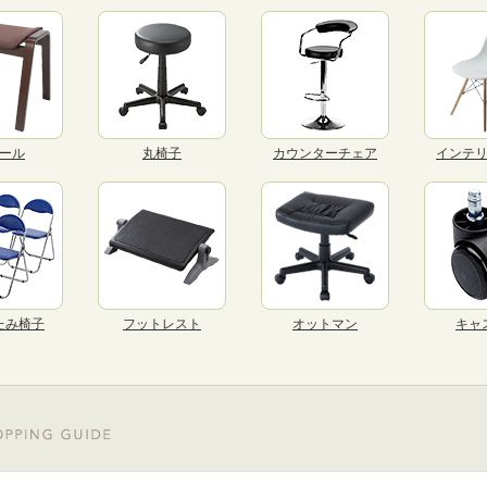
ール
丸椅子
カウンターチェア
インテ
たみ椅子
フットレスト
オットマン
キャ