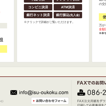
の交
コンビニ決済
ATM決済
』
銀行ネット決済
銀行振込
(先入金)
※クリックで詳細がご覧いただけます。
万が
全額
※本
担