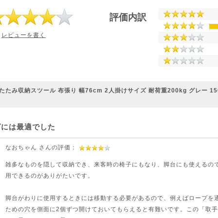
評価内訳
レビューを書く
たたみ収納スツール 布張り 幅76cm 2人掛けサイズ 耐荷重200kg グレー 150
には最適でした
なおちゃん さんの評価：
雑多なものを隠して収納でき、来客時の椅子にもなり、脚台にも使えるの
用できるのがありがたいです。
脚台がわりに使用するときには移動する必要があるので、例えばロープを
ための穴を側面に2個ずつ開けておいてもらえると有難いです。この「取