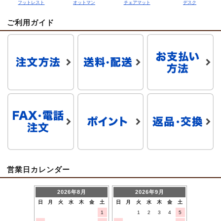
フットレスト
オットマン
チェアマット
デスク
ご利用ガイド
営業日カレンダー
2026年8月
2026年9月
日
月
火
水
木
金
土
日
月
火
水
木
金
土
1
1
2
3
4
5