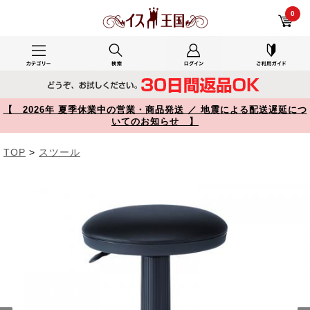
YK-RD5VBK レビュー 抗菌チェア 医療機関向け 耐アルコールレザー スツール キャスター付き ブラック SNC-RD5VBK 【イス王国】
0
【 2026年 夏季休業中の営業・商品発送 ／ 地震による配送遅延につ
いてのお知らせ 】
TOP
>
スツール
Prev