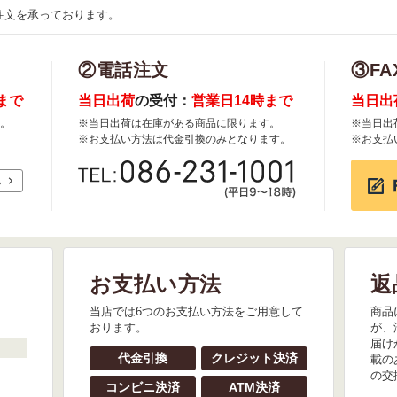
注文を承っております。
②電話注文
③FA
まで
当日出荷
の受付：
営業日14時まで
当日出
。
※当日出荷は在庫がある商品に限ります。
※当日出
※お支払い方法は代金引換のみとなります。
※お支払
れ
お支払い方法
返
。
当店では6つのお支払い方法をご用意して
商品
おります。
が、
届け
代金引換
クレジット決済
載の
の交
コンビニ決済
ATM決済