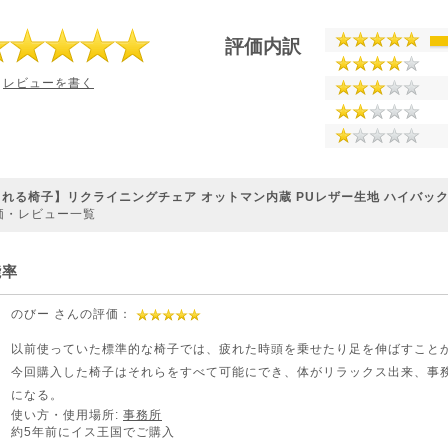
評価内訳
レビューを書く
れる椅子】リクライニングチェア オットマン内蔵 PUレザー生地 ハイバッ
価・レビュー一覧
能率
のびー さんの評価：
以前使っていた標準的な椅子では、疲れた時頭を乗せたり足を伸ばすこと
今回購入した椅子はそれらをすべて可能にでき、体がリラックス出来、事
になる。
使い方・使用場所:
事務所
約5年前にイス王国でご購入