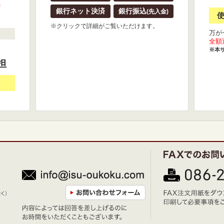
』
銀行ネット決済
銀行振込
(先入金)
※クリックで詳細がご覧いただけます。
万が
全額
※本
担