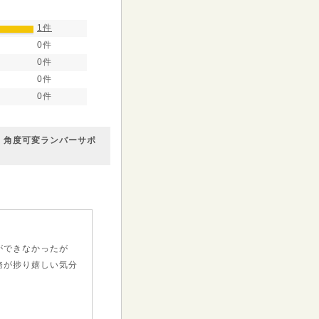
1件
0件
0件
0件
0件
ク 角度可変ランバーサポ
ができなかったが
務が捗り嬉しい気分