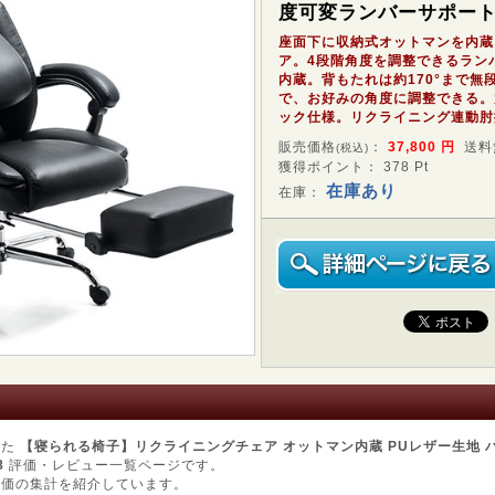
度可変ランバーサポー
座面下に収納式オットマンを内蔵
ア。4段階角度を調整できるラン
内蔵。背もたれは約170°まで無
で、お好みの角度に調整できる。
ック仕様。リクライニング連動肘
販売価格
：
37,800
円
送料
(税込)
獲得ポイント： 378 Pt
在庫あり
在庫：
した
【寝られる椅子】リクライニングチェア オットマン内蔵 PUレザー生地 
8
評価・レビュー一覧ページです。
評価の集計を紹介しています。