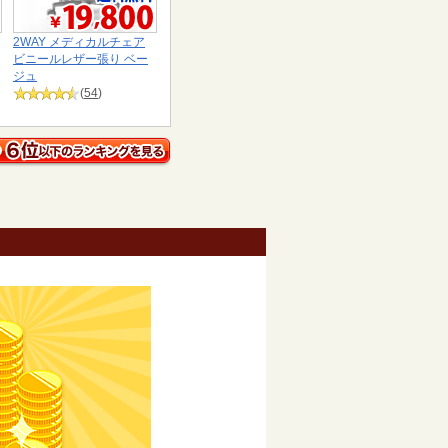
2WAY メディカルチェア
ビニールレザー張り ベー
ジュ
(
54
)