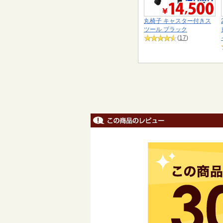
丸椅子 キャスター付きス
ツール ブラック
(
17
)