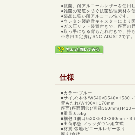
●抗菌、耐アルコールレザーを使用
●雑菌の繁殖を防ぐ抗菌処理素材を
●薬品に強い耐アルコール性です。
●ウレタン製静音キャスターにより
●ガス圧リフト装置付きで、座面の
●取っ手になる背もたれ付きで、持
※専用固定脚はSNC-ADJST2です。
仕様
■カラー:ブルー
■サイズ:本体/W540×D540×H580～
背もたれ/W490×H170mm
座面(座面調節)/直径350mm(H410～
■重量:6.5kg
■梱包:1個口/530×540×280mm・8.
■出荷形態:ノックダウン組立式
■材質:張地/ビニールレザー張り
座面/合板