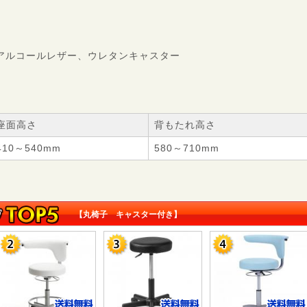
耐アルコールレザー、ウレタンキャスター
座面高さ
背もたれ高さ
410～540mm
580～710mm
【丸椅子 キャスター付き】