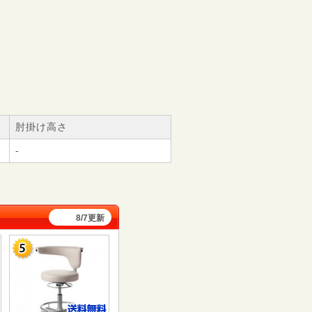
肘掛け高さ
-
8/7更新