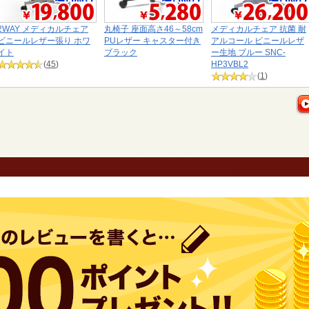
2WAY メディカルチェア
丸椅子 座面高さ46～58cm
メディカルチェア 抗菌 耐
ビニールレザー張り ホワ
PUレザー キャスター付き
アルコール ビニールレザ
イト
ブラック
ー生地 ブルー SNC-
(
45
)
HP3VBL2
(
1
)