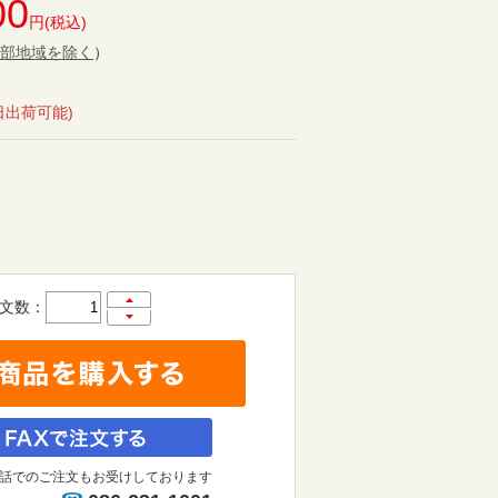
00
円(税込)
部地域を除く
）
日出荷可能)
文数：
話でのご注文もお受けしております