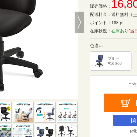
16,8
販売価格：
Next
配送料金：
送料無料
（
一
ポイント：
168 pt
在庫状況：
在庫あり
(当
色違い
ブルー
¥16,800
ご注
お電