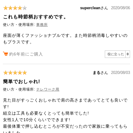
superclean
さん
2020/08/06
これも時節柄おすすめです。
使い方・使用場所:
事務所
座面が薄くファッショナブルです。また時節柄消毒しやすいの
もプラスです。
約6年前にご購入
役に立った
0
まる
さん
2020/08/03
簡単でおしゃれ!
使い方・使用場所:
テレワーク用
見た目がすっごくおしゃれで肩の高さまであってとても良いで
す!
組立は工具も必要なくとっても簡単でした!
女性1人で10分くらいでできます!
最後体重で押し込むところが不安だったので家族に乗ってもら
いました。