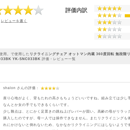
評価内訳
レビューを書く
使用。で使用した
リクライニングチェア オットマン内蔵 360度回転 無段階
33BK YK-SNC033BK
評価・レビュー一覧
shalon さんの評価：
座り心地がよく、背もたれの高さもちょうどいいですね。組み立ては少し
なんとか女の手でもできるくらいです。
少し難点は、とにかく足置きの跳ね上げレバーが固い。高齢の母がリラッ
購入したのですが、母一人では操作できなません。またリクライニングも
れにかけないと倒れないため、なかなかリクライニングにはしないようで