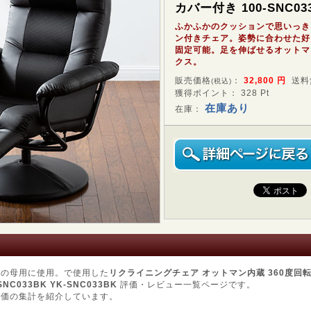
カバー付き 100-SNC03
ふかふかのクッションで思いっき
ン付きチェア。姿勢に合わせた好
固定可能。足を伸ばせるオットマ
クス。
販売価格
：
32,800
円
送料
(税込)
獲得ポイント： 328 Pt
在庫あり
在庫：
齢の母用に使用。で使用した
リクライニングチェア オットマン内蔵 360度回
C033BK YK-SNC033BK
評価・レビュー一覧ページです。
評価の集計を紹介しています。