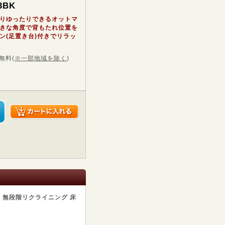
3BK
りゆったりできるオットマ
きな角度で背もたれ位置を
ン(足置き台)付きでリラッ
無料
(
※一部地域を除く
)
転 無段階リクライニング 床