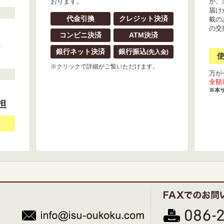
おります。
が、
届け
代金引換
クレジット決済
載の
の交
コンビニ決済
ATM決済
』
銀行ネット決済
銀行振込
(先入金)
※クリックで詳細がご覧いただけます。
万が
全額
※本
担