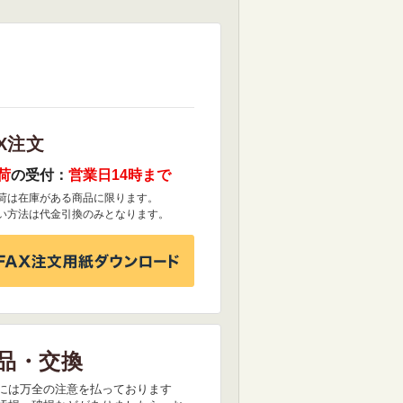
X注文
荷
の受付：
営業日14時まで
荷は在庫がある商品に限ります。
い方法は代金引換のみとなります。
品・交換
には万全の注意を払っております