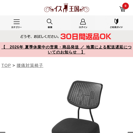
リビングで使用した150-SNCH018 レビュー バランスチェア 姿勢矯正椅子 ガス圧昇降 腰痛対策 背もたれ キャスター付き ブラック 【イス王国】
0
【 2026年 夏季休業中の営業・商品発送 ／ 地震による配送遅延につ
いてのお知らせ 】
TOP
>
腰痛対策椅子
Prev