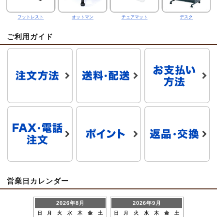
フットレスト
オットマン
チェアマット
デスク
ご利用ガイド
営業日カレンダー
2026年8月
2026年9月
日
月
火
水
木
金
土
日
月
火
水
木
金
土