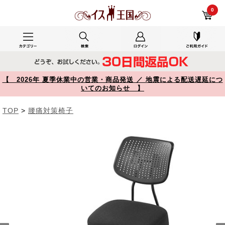
デスク作業の椅子で使用した150-SNCH018 レビュー バランスチェア 姿勢矯正椅子 ガス圧昇降 腰痛対策 背もたれ キャスター付き ブラック 【イス王国】
0
【 2026年 夏季休業中の営業・商品発送 ／ 地震による配送遅延につ
いてのお知らせ 】
TOP
>
腰痛対策椅子
Prev