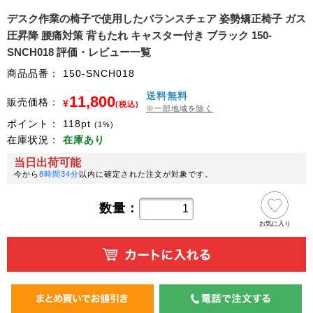
デスク作業の椅子で使用したバランスチェア 姿勢矯正椅子 ガス
圧昇降 腰痛対策 背もたれ キャスター付き ブラック 150-
SNCH018 評価・レビュー一覧
商品品番：
150-SNCH018
送料無料
11,800
販売価格：
¥
(税込)
※一部地域を除く
ポイント：
118
pt
(1%)
在庫状況：
在庫あり
当日出荷可能
今から
8時間34分
以内に確定された注文が対象です。
数量：
お気に入り