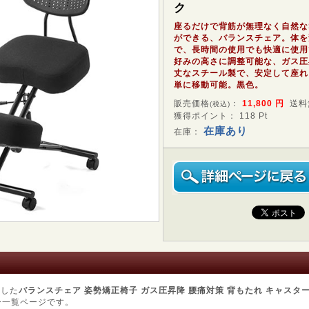
ク
座るだけで背筋が無理なく自然な
ができる、バランスチェア。体を
で、長時間の使用でも快適に使用
好みの高さに調整可能な、ガス圧
丈なスチール製で、安定して座れ
単に移動可能。黒色。
販売価格
：
11,800
円
送料
(税込)
獲得ポイント： 118 Pt
在庫あり
在庫：
用した
バランスチェア 姿勢矯正椅子 ガス圧昇降 腰痛対策 背もたれ キャスター付
ー一覧ページです。