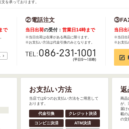
注文を承っております。
②電話注文
③FA
まで
当日出荷
の受付：
営業日14時まで
当日出
。
※当日出荷は在庫がある商品に限ります。
※当日出
※お支払い方法は代金引換のみとなります。
※お支払
れ
お支払い方法
返
。
当店では6つのお支払い方法をご用意して
商品
おります。
が、
届け
代金引換
クレジット決済
載の
の交
コンビニ決済
ATM決済
』