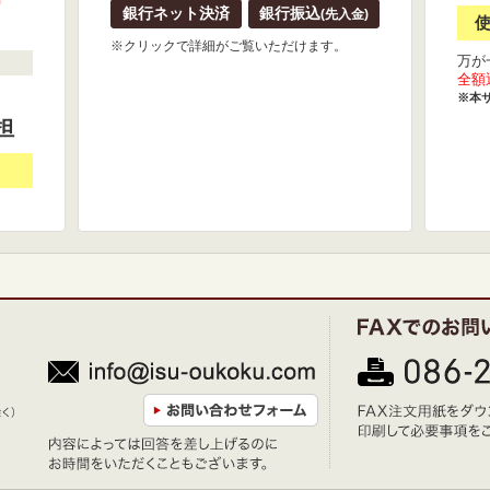
銀行ネット決済
銀行振込
(先入金)
※クリックで詳細がご覧いただけます。
万が
全額
※本
担