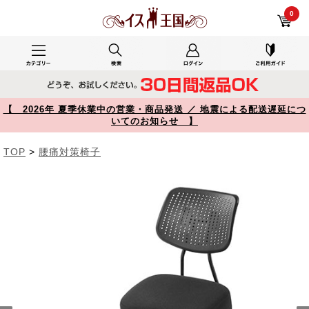
リモートワークが増えた自宅用で使用した150-SNCH018 レビュー バランスチェア 姿勢矯正椅子 ガス圧昇降 腰痛対策 背もたれ キャスター付き ブラック 【イス王国】
0
【 2026年 夏季休業中の営業・商品発送 ／ 地震による配送遅延につ
いてのお知らせ 】
TOP
>
腰痛対策椅子
Prev