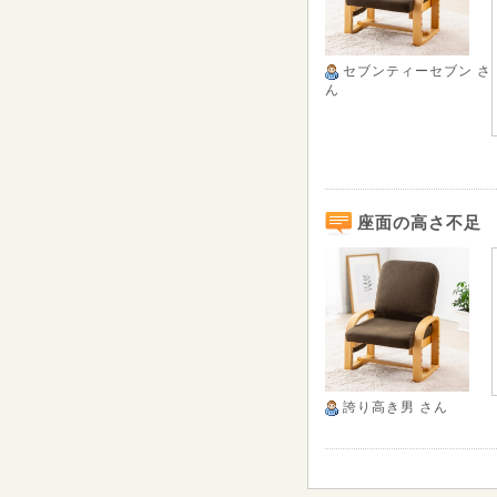
セブンティーセブン
さ
ん
座面の高さ不足
誇り高き男
さん