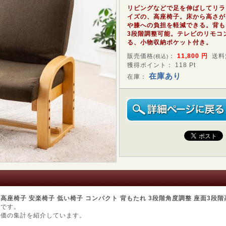
リビングなどで足を伸ばしてリラ
イズの、高座椅子。床から高さが
や膝への負担を軽減できる。背も
3段階調整可能。テレビのリモコ
る、小物収納ポケット付き。
販売価格
：
11,800
円
送料
(税込)
獲得ポイント： 118 Pt
在庫あり
在庫：
た
高座椅子 安楽椅子 低い椅子 コンパクト 背もたれ 3段階角度調整 座面3段階高さ
ジです。
評価の集計を紹介しています。