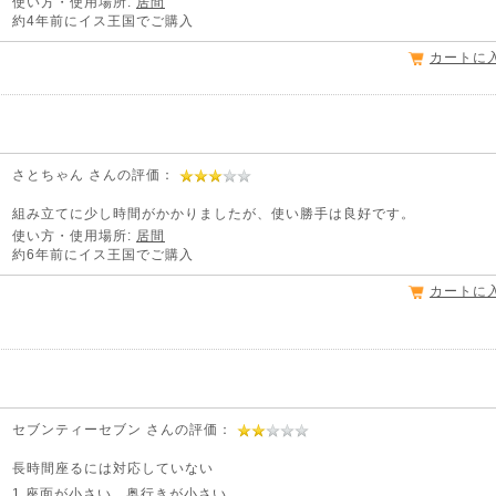
使い方・使用場所:
居間
約4年前にイス王国でご購入
カートに
さとちゃん さんの評価：
組み立てに少し時間がかかりましたが、使い勝手は良好です。
使い方・使用場所:
居間
約6年前にイス王国でご購入
カートに
セブンティーセブン さんの評価：
長時間座るには対応していない
1.座面が小さい、奥行きが小さい