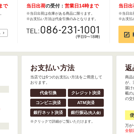
まで
当日出荷
の受付：
営業日14時まで
当日出
。
※当日出荷は在庫がある商品に限ります。
※当日出
※お支払い方法は代金引換のみとなります。
※お支払
れ
お支払い方法
返
。
当店では6つのお支払い方法をご用意して
商品
おります。
が、
届け
代金引換
クレジット決済
載の
の交
コンビニ決済
ATM決済
』
銀行ネット決済
銀行振込
(先入金)
※クリックで詳細がご覧いただけます。
万が
全額