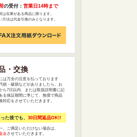
荷
の受付：
営業日14時まで
荷は在庫がある商品に限ります。
い方法は代金引換のみとなります。
品・交換
には万全の注意を払っております
汚損・破損などがありましたら、お
から7日以内、または取扱説明書に記
ある保証期間に準じて、無償で商品
換対応をさせていただきます。
使った後でも、
30日間返品OK!!
一、ご満足いただけない場合は、
返金
させていただきます。