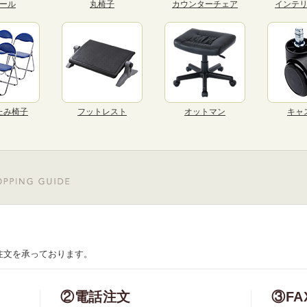
ール
丸椅子
カウンターチェア
インテ
たみ椅子
フットレスト
オットマン
キャ
注文を承っております。
②電話注文
③FA