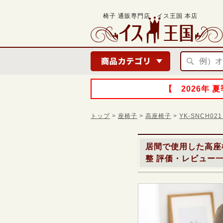
椅子 通販専門店 イス王国 本店
【 2026年
トップ
>
座椅子
>
高座椅子
>
YK-SNCH0
居間で使用した
高座
整
評価・レビュー