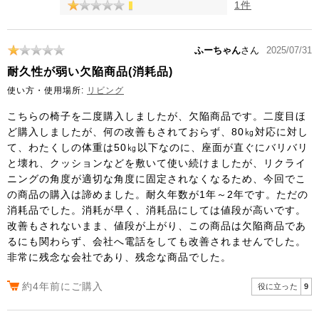
1件
ふーちゃん
さん
2025/07/31
耐久性が弱い欠陥商品(消耗品)
使い方・使用場所:
リビング
こちらの椅子を二度購入しましたが、欠陥商品です。二度目ほ
ど購入しましたが、何の改善もされておらず、80㎏対応に対し
て、わたくしの体重は50㎏以下なのに、座面が直ぐにバリバリ
と壊れ、クッションなどを敷いて使い続けましたが、リクライ
ニングの角度が適切な角度に固定されなくなるため、今回でこ
の商品の購入は諦めました。耐久年数が1年～2年です。ただの
消耗品でした。消耗が早く、消耗品にしては値段が高いです。
改善もされないまま、値段が上がり、この商品は欠陥商品であ
るにも関わらず、会社へ電話をしても改善されませんでした。
非常に残念な会社であり、残念な商品でした。
約4年前にご購入
役に立った
9