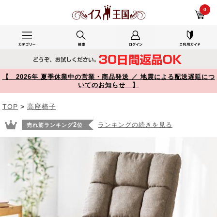
YK-SNCH022 レビュー 【在庫限り】高座椅子 安楽椅子 低い椅子 折りたたみ おしゃれ 高齢者 コンパクト 背もたれ6段階角度調整 肉厚クッション 150-SNCH022 【イス王国】
0
【 2026年 夏季休業中の営業・商品発送 ／ 地震による配送遅延につ
いてのお知らせ 】
TOP
>
高座椅子
2
ランキングの続きを見る
売れ筋ランキング
位
Prev