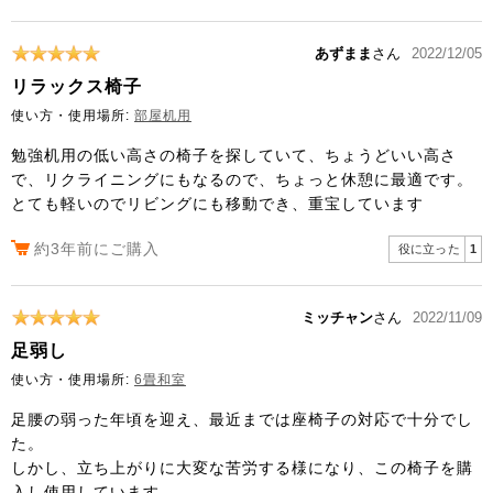
あずまま
さん
2022/12/05
リラックス椅子
使い方・使用場所:
部屋机用
勉強机用の低い高さの椅子を探していて、ちょうどいい高さ
で、リクライニングにもなるので、ちょっと休憩に最適です。
とても軽いのでリビングにも移動でき、重宝しています
約3年前にご購入
役に立った
1
ミッチャン
さん
2022/11/09
足弱し
使い方・使用場所:
6畳和室
足腰の弱った年頃を迎え、最近までは座椅子の対応で十分でし
た。
しかし、立ち上がりに大変な苦労する様になり、この椅子を購
入し使用しています。