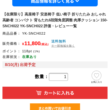
商品情
【在庫限り】高座椅子 安楽椅子 低い椅子 折りたたみ おしゃれ
高齢者 コンパクト 背もたれ6段階角度調整 肉厚クッション 150-
SNCH022 YK-SNCH022 評価・レビュー一覧
商品品番：
YK-SNCH022
送料無料
11,800
販売価格：
¥
(税込)
※一部地域を除く
ポイント：
118
pt
(1%)
在庫状況：
在庫あり
8/10(月) 出荷予定
数量：
お気に入り