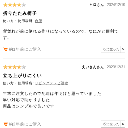
ヒロ
さん
2024/12/19
折りたたみ椅子
使い方・使用場所:
台所
背凭れが前に倒れる作りになっているので、なにかと便利で
す。
約1年前にご購入
役に立った
5
えいさん
さん
2023/12/31
立ち上がりにくい
使い方・使用場所:
リビングテレビ視聴
年末に注文したので配達は年明けと思っていました
早い対応で助かりました
商品はシンプルで良いです
約2年前にご購入
役に立った
6