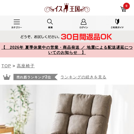
リビングで使用したYK-SNCH022 レビュー 【在庫限り】高座椅子 安楽椅子 低い椅子 折りたたみ おしゃれ 高齢者 コンパクト 背もたれ6段階角度調整 肉厚クッション 150-SNCH022 【イス王国】
0
【 2026年 夏季休業中の営業・商品発送 ／ 地震による配送遅延につ
いてのお知らせ 】
TOP
>
高座椅子
2
ランキングの続きを見る
売れ筋ランキング
位
Prev