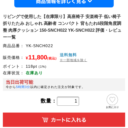
商品情
リビングで使用した【在庫限り】高座椅子 安楽椅子 低い椅子
折りたたみ おしゃれ 高齢者 コンパクト 背もたれ6段階角度調
整 肉厚クッション 150-SNCH022 YK-SNCH022 評価・レビュ
ー一覧
商品品番：
YK-SNCH022
送料無料
11,800
販売価格：
¥
(税込)
※一部地域を除く
ポイント：
118
pt
(1%)
在庫状況：
在庫あり
当日出荷可能
今から
5時間3分
以内に確定された注文が対象です。
数量：
お気に入り