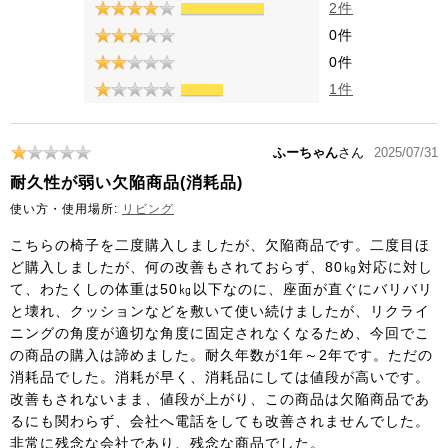
2件
0件
0件
1件
ふーちゃん
さん
2025/07/31
耐久性が弱い欠陥商品(消耗品)
使い方・使用場所:
リビング
こちらの椅子を二度購入しましたが、欠陥商品です。二度目ほ
ど購入しましたが、何の改善もされておらず、80㎏対応に対し
て、わたくしの体重は50㎏以下なのに、座面が直ぐにバリバリ
と壊れ、クッションなどを敷いて使い続けましたが、リクライ
ニングの角度が適切な角度に固定されなくなるため、今回でこ
の商品の購入は諦めました。耐久年数が1年～2年です。ただの
消耗品でした。消耗が早く、消耗品にしては値段が高いです。
改善もされないまま、値段が上がり、この商品は欠陥商品であ
るにも関わらず、会社へ電話をしても改善されませんでした。
非常に残念な会社であり、残念な商品でした。