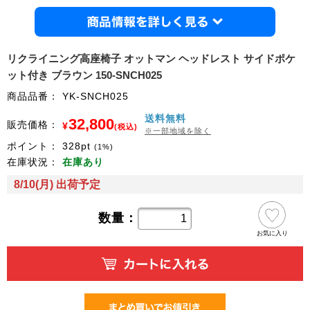
商品情
リクライニング高座椅子 オットマン ヘッドレスト サイドポケ
ット付き ブラウン 150-SNCH025
商品品番：
YK-SNCH025
送料無料
32,800
販売価格：
¥
(税込)
※一部地域を除く
ポイント：
328
pt
(1%)
在庫状況：
在庫あり
8/10(月) 出荷予定
数量：
お気に入り