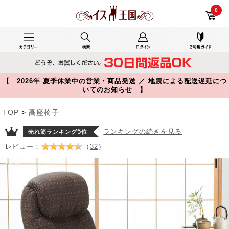
リクライニング高座椅子 オットマン ヘッドレスト サイドポケット付き ブラウン 150-SNCH025 YK-SNCH025【イス王国】
0
【 2026年 夏季休業中の営業・商品発送 ／ 地震による配送遅延につ
いてのお知らせ 】
TOP
>
高座椅子
5
ランキングの続きを見る
売れ筋ランキング
位
レビュー：
（
32
）
Prev