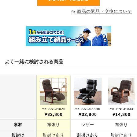
※
商品の返品・交換について
よく一緒に検討される商品
YK-SNCH025
YK-SNC033BK
YK-SNCH034
¥32,800
¥32,800
¥14,800
素材
布張り
レザー
布張り
肘掛け
肘掛けあり
肘掛けあり
肘掛けあり