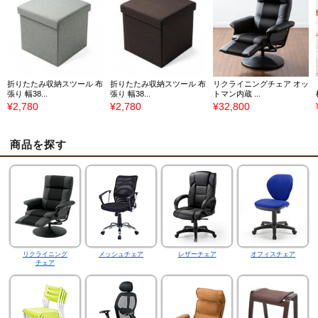
折りたたみ収納スツール 布
折りたたみ収納スツール 布
リクライニングチェア オッ
張り 幅38...
張り 幅38...
トマン内蔵 ...
¥2,780
¥2,780
¥32,800
商品を探す
リクライニング
メッシュチェア
レザーチェア
オフィスチェア
チェア