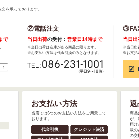
注文を承っております。
②電話注文
③FA
まで
当日出荷
の受付：
営業日14時まで
当日出
。
※当日出荷は在庫がある商品に限ります。
※当日出
※お支払い方法は代金引換のみとなります。
※お支払
れ
お支払い方法
返
。
当店では6つのお支払い方法をご用意して
商品
おります。
が、
届け
代金引換
クレジット決済
載の
の交