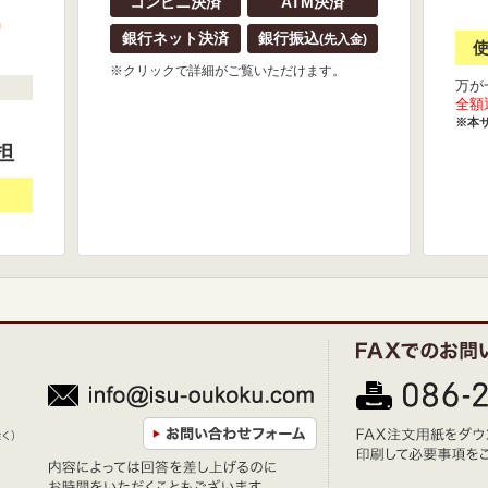
コンビニ決済
ATM決済
』
銀行ネット決済
銀行振込
(先入金)
※クリックで詳細がご覧いただけます。
万が
全額
※本
担