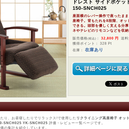
ドレスト サイドポケッ
150-SNCH025
座面横のレバー操作で座ったまま
座椅子。背もたれを8段階、オッ
できる。頭部を優しく支える分厚
ネやテレビのリモコンなどを収納
販売価格
：
32,800
円
送料
(税込)
獲得ポイント： 328 Pt
在庫あり
在庫：
たり、お昼寝したりでリラックス!で使用した
リクライニング高座椅子 オット
SNCH025 YK-SNCH025
評価・レビュー一覧ページです。
評価の集計を紹介しています。