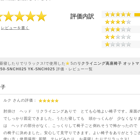
評価内訳
レビューを書く
昼寝したりでリラックス!で使用した
5の
リクライニング高座椅子 オットマ
-SNCH025 YK-SNCH025
評価・レビュー一覧
椅子
ルク さんの評価：
肘掛け ヘッド リクライニングありで とても心地よい椅子です。座面
でしっかり固定できました。うたた寝しても 頭かっくんが 少なくなり
は ヘッドの部分がなく、こっくりして椅子ごと倒れそうで怖かったので
の椅子に決めました。安心して見守りできます。よい椅子をありがとうご
使い方・使用場所:
居間 テレビみたり、お昼寝したりでリラックス!