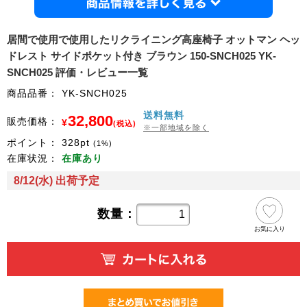
商品情
居間で使用で使用したリクライニング高座椅子 オットマン ヘッ
ドレスト サイドポケット付き ブラウン 150-SNCH025 YK-
SNCH025 評価・レビュー一覧
商品品番：
YK-SNCH025
送料無料
32,800
販売価格：
¥
(税込)
※一部地域を除く
ポイント：
328
pt
(1%)
在庫状況：
在庫あり
8/12(水) 出荷予定
数量：
お気に入り