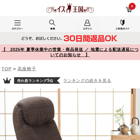
居間で使用で使用したYK-SNCH025 レビュー リクライニング高座椅子 オットマン ヘッドレスト サイドポケット付き ブラウン 150-SNCH025 【イス王国】
0
【 2026年 夏季休業中の営業・商品発送 ／ 地震による配送遅延につ
いてのお知らせ 】
TOP
>
高座椅子
5
ランキングの続きを見る
売れ筋ランキング
位
Prev