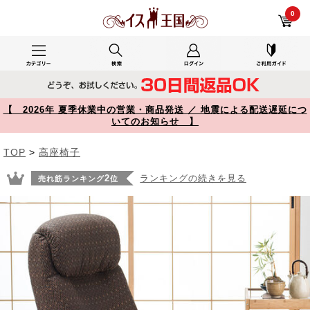
リビングでテレビを楽しんでいます。で使用したYK-SNCH025 レビュー リクライニング高座椅子 オットマン ヘッドレスト サイドポケット付き ブラウン 150-SNCH025 【イス王国】
0
【 2026年 夏季休業中の営業・商品発送 ／ 地震による配送遅延につ
いてのお知らせ 】
TOP
>
高座椅子
2
ランキングの続きを見る
売れ筋ランキング
位
Prev