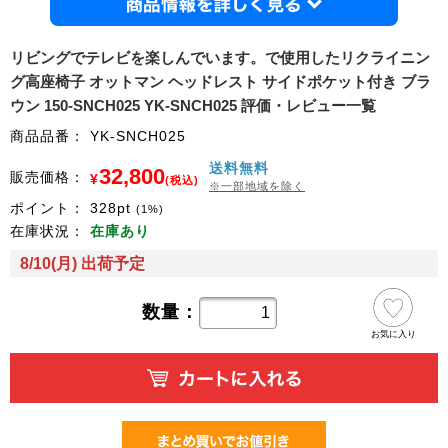
商品情
リビングでテレビを楽しんでいます。で使用したリクライニン
グ高座椅子 オットマン ヘッドレスト サイドポケット付き ブラ
ウン 150-SNCH025 YK-SNCH025 評価・レビュー一覧
商品品番：
YK-SNCH025
送料無料
32,800
販売価格：
¥
(税込)
※一部地域を除く
ポイント：
328
pt
(1%)
在庫状況：
在庫あり
8/10(月) 出荷予定
数量：
お気に入り