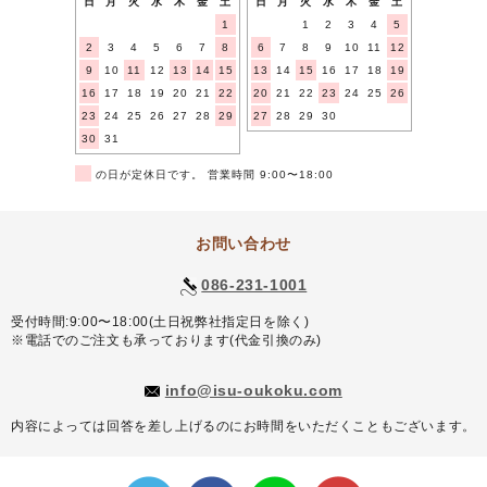
日
月
火
水
木
金
土
日
月
火
水
木
金
土
1
1
2
3
4
5
2
3
4
5
6
7
8
6
7
8
9
10
11
12
9
10
11
12
13
14
15
13
14
15
16
17
18
19
16
17
18
19
20
21
22
20
21
22
23
24
25
26
23
24
25
26
27
28
29
27
28
29
30
30
31
■
の日が定休日です。 営業時間 9:00〜18:00
お問い合わせ
086-231-1001
受付時間:9:00〜18:00(土日祝弊社指定日を除く)
※電話でのご注文も承っております(代金引換のみ)
info@isu-oukoku.com
内容によっては回答を差し上げるのにお時間をいただくこともございます。