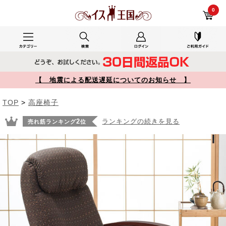
自分用部屋。で使用したYK-SNCH025 レビュー リクライニング高座椅子 オットマン ヘッドレスト サイドポケット付き ブラウン 150-SNCH025 【イス王国】
0
【 地震による配送遅延についてのお知らせ 】
TOP
>
高座椅子
2
ランキングの続きを見る
売れ筋ランキング
位
Prev