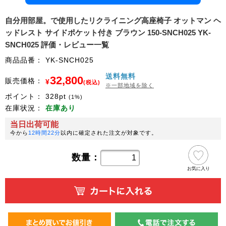
自分用部屋。で使用したリクライニング高座椅子 オットマン ヘ
ッドレスト サイドポケット付き ブラウン 150-SNCH025 YK-
SNCH025 評価・レビュー一覧
商品品番：
YK-SNCH025
送料無料
32,800
販売価格：
¥
(税込)
※一部地域を除く
ポイント：
328
pt
(1%)
在庫状況：
在庫あり
当日出荷可能
今から
12時間22分
以内に確定された注文が対象です。
数量：
お気に入り