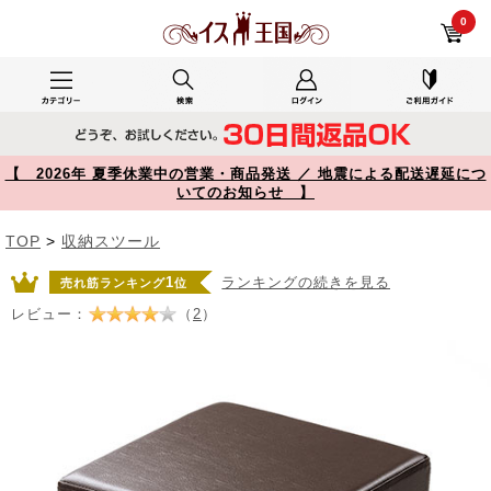
折りたたみ収納スツール PUレザー 幅38cm 耐荷重100kg ブラウン 150-SNCBOX13BR【イス王国】
0
【 2026年 夏季休業中の営業・商品発送 ／ 地震による配送遅延につ
いてのお知らせ 】
TOP
>
収納スツール
1
ランキングの続きを見る
売れ筋ランキング
位
レビュー：
（
2
）
Prev