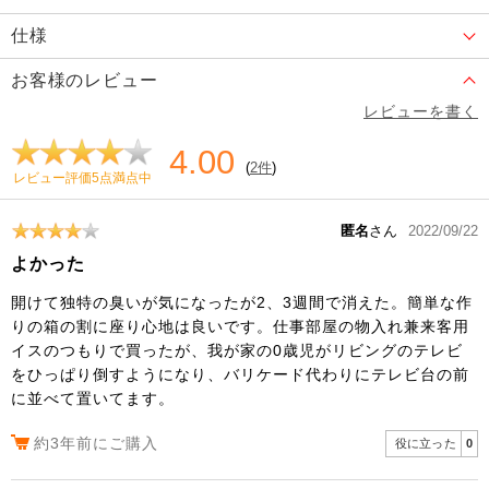
仕様
お客様のレビュー
レビューを書く
4.00
(
2件
)
レビュー評価5点満点中
匿名
さん
2022/09/22
よかった
開けて独特の臭いが気になったが2、3週間で消えた。簡単な作
りの箱の割に座り心地は良いです。仕事部屋の物入れ兼来客用
イスのつもりで買ったが、我が家の0歳児がリビングのテレビ
をひっぱり倒すようになり、バリケード代わりにテレビ台の前
に並べて置いてます。
約3年前にご購入
役に立った
0