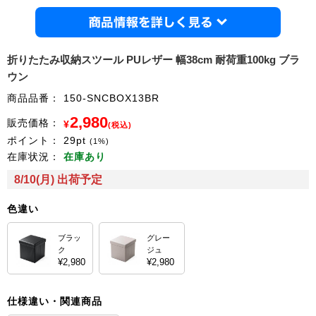
商品情
折りたたみ収納スツール PUレザー 幅38cm 耐荷重100kg ブラ
ウン
商品品番：
150-SNCBOX13BR
2,980
販売価格：
¥
(税込)
ポイント：
29
pt
(1%)
在庫状況：
在庫あり
8/10(月) 出荷予定
色違い
ブラッ
グレー
ク
ジュ
¥2,980
¥2,980
仕様違い・関連商品