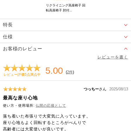
リクライニング高座椅子 回
転高座椅子 肘付...
特長
仕様
お客様のレビュー
レビューを書く
5.00
(
2件
)
レビュー評価5点満点中
つっちー
さん
2025/08/13
最高な座り心地
使い方・使用場所:
仏間の応接として
落ち着いた布張りで大変気に入っています。
座り心地もよく回転するところがべんりで
高齢者には大変使いが良いです。