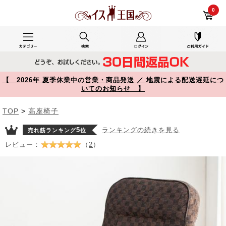
リクライニング高座椅子 回転高座椅子 肘付き リクライニング 折りたたみ可能 ファブリック YK-SNCH034【イス王国】
0
【 2026年 夏季休業中の営業・商品発送 ／ 地震による配送遅延につ
いてのお知らせ 】
TOP
>
高座椅子
5
ランキングの続きを見る
売れ筋ランキング
位
レビュー：
（
2
）
Prev