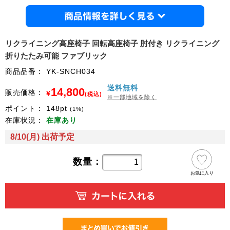
商品情
リクライニング高座椅子 回転高座椅子 肘付き リクライニング
折りたたみ可能 ファブリック
商品品番：
YK-SNCH034
送料無料
14,800
販売価格：
¥
(税込)
※一部地域を除く
ポイント：
148
pt
(1%)
在庫状況：
在庫あり
8/10(月) 出荷予定
数量：
お気に入り