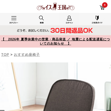
150-SNCF030BR レビュー 折りたたみ座椅子 コンパクト 子ども座椅子 ファブリック ブラウン 【イス王国】
0
【 2026年 夏季休業中の営業・商品発送 ／ 地震による配送遅延につ
いてのお知らせ 】
TOP
>
おすすめ座椅子
Prev