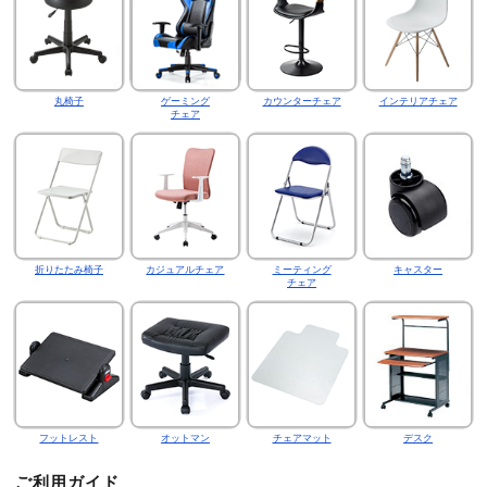
丸椅子
ゲーミング
カウンターチェア
インテリアチェア
チェア
折りたたみ椅子
カジュアルチェア
ミーティング
キャスター
チェア
フットレスト
オットマン
チェアマット
デスク
ご利用ガイド