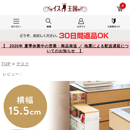
すきま収納ラック 本棚 薄型 低い キャスター付き 3段 幅15.5 奥行55.5 高さ65cm マガジンラック コミックラック 押入れ収納 マルチワゴン ホワイト 200-FCD073W【イス王国】
0
【 2026年 夏季休業中の営業・商品発送 ／ 地震による配送遅延につ
いてのお知らせ 】
TOP
>
デスク
レビュー：
Prev