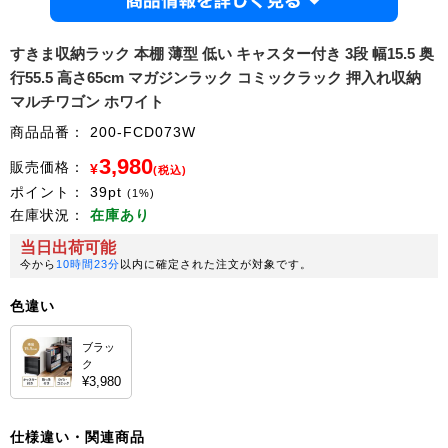
商品情
すきま収納ラック 本棚 薄型 低い キャスター付き 3段 幅15.5 奥
行55.5 高さ65cm マガジンラック コミックラック 押入れ収納
マルチワゴン ホワイト
商品品番：
200-FCD073W
3,980
販売価格：
¥
(税込)
ポイント：
39
pt
(1%)
在庫状況：
在庫あり
当日出荷可能
今から
10時間23分
以内に確定された注文が対象です。
色違い
ブラッ
ク
¥3,980
仕様違い・関連商品