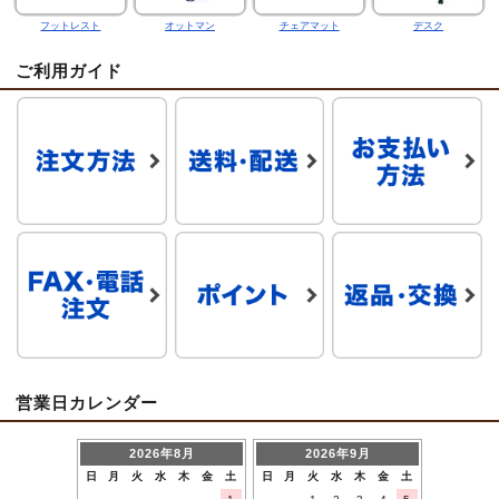
フットレスト
オットマン
チェアマット
デスク
ご利用ガイド
営業日カレンダー
2026年8月
2026年9月
日
月
火
水
木
金
土
日
月
火
水
木
金
土