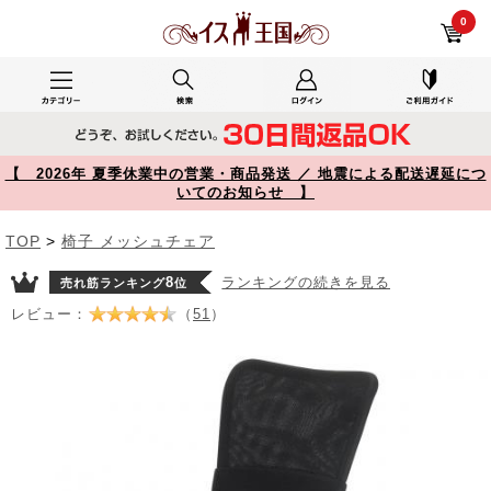
メッシュチェア ミドルバック ロッキング機能つき ブラック 150-SNC055BK YK-SNC055BK【イス王国】
0
【 2026年 夏季休業中の営業・商品発送 ／ 地震による配送遅延につ
いてのお知らせ 】
TOP
>
椅子 メッシュチェア
8
ランキングの続きを見る
売れ筋ランキング
位
レビュー：
（
51
）
Prev