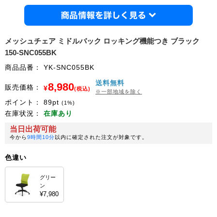
商品情
メッシュチェア ミドルバック ロッキング機能つき ブラック
150-SNC055BK
商品品番：
YK-SNC055BK
送料無料
8,980
販売価格：
¥
(税込)
※一部地域を除く
ポイント：
89
pt
(1%)
在庫状況：
在庫あり
当日出荷可能
今から
9時間10分
以内に確定された注文が対象です。
色違い
グリー
ン
¥7,980