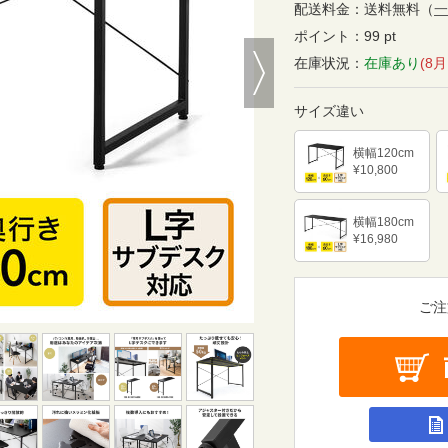
配送料金：
送料無料
（
一
ポイント：
99 pt
Next
在庫状況：
在庫あり
(8
サイズ違い
横幅120cm
¥10,800
横幅180cm
¥16,980
ご注