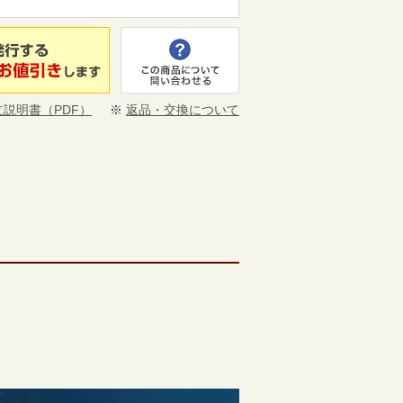
立説明書（PDF）
※
返品・交換について