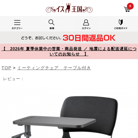
テーブル付き ミーティングチェア 1脚 ブラック SNC-T165BK【イス王国】
0
【 2026年 夏季休業中の営業・商品発送 ／ 地震による配送遅延につ
いてのお知らせ 】
TOP
>
ミーティングチェア テーブル付き
レビュー：
Prev