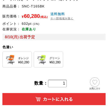
商品品番：
SNC-T165BK
送料無料
60,280
販売価格：
¥
(税込)
※一部地域を除く
ポイント：
602
pt
(1%)
在庫状況：
在庫あり
8/10(月) 出荷予定
色違い
オレンジ
グリーン
¥60,280
¥60,280
数量：
お気に入り