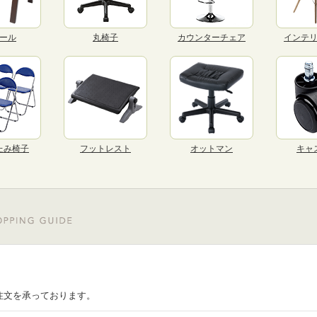
ール
丸椅子
カウンターチェア
インテ
たみ椅子
フットレスト
オットマン
キャ
注文を承っております。