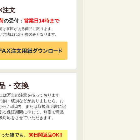
X注文
荷
の受付：
営業日14時まで
荷は在庫がある商品に限ります。
い方法は代金引換のみとなります。
品・交換
には万全の注意を払っております
汚損・破損などがありましたら、お
から7日以内、または取扱説明書に記
ある保証期間に準じて、無償で商品
換対応をさせていただきます。
使った後でも、
30日間返品OK!!