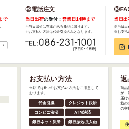
②電話注文
③FA
まで
当日出荷
の受付：
営業日14時まで
当日出
。
※当日出荷は在庫がある商品に限ります。
※当日出
※お支払い方法は代金引換のみとなります。
※お支払
れ
お支払い方法
返
。
当店では6つのお支払い方法をご用意して
商品
おります。
が、
届け
代金引換
クレジット決済
載の
の交
コンビニ決済
ATM決済
』
銀行ネット決済
銀行振込
(先入金)