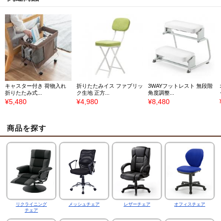
キャスター付き 荷物入れ
折りたたみイス ファブリッ
3WAYフットレスト 無段階
折りたたみ式...
ク生地 正方...
角度調整...
¥5,480
¥4,980
¥8,480
商品を探す
リクライニング
メッシュチェア
レザーチェア
オフィスチェア
チェア