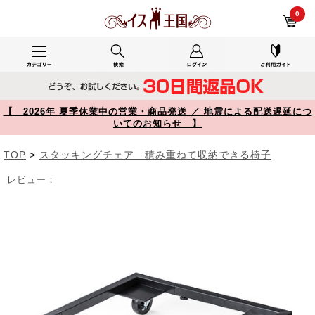
折りたたみ椅子 運搬用台車 スタッキングチェア 幅調整可能 50kg耐荷重 キャスター付 150-SNCCART3【イス王国】
0
【 2026年 夏季休業中の営業・商品発送 ／ 地震による配送遅延につ
いてのお知らせ 】
TOP
>
スタッキングチェア 積み重ねて収納できる椅子
レビュー：
Prev