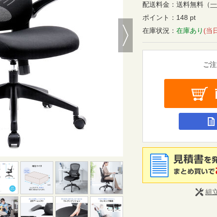
配送料金：
送料無料
（
一
ポイント：
148 pt
Next
在庫状況：
在庫あり
(当
ご注
組