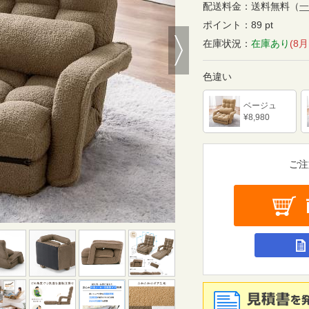
配送料金：
送料無料
（
一
ポイント：
89 pt
Next
在庫状況：
在庫あり
(8
色違い
ベージュ
¥8,980
ご注