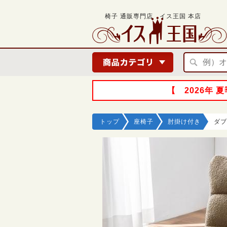
椅子 通販専門店 イス王国 本店
【 2026年
トップ
座椅子
肘掛け付き
ダブ