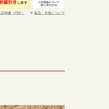
立説明書（PDF）
※
返品・交換について