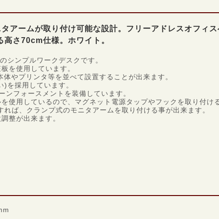
モニタアームが取り付け可能な設計。フリーアドレスオフィ
高さ70cm仕様。ホワイト。
0cmのシンプルワークデスクです。
粧板を使用しています。
ン本体やプリンタ等を並べて設置することが出来ます。
い)を採用しています。
リーンフォースメントを装備しています。
ルを使用しているので、マグネット電源タップやフックを取り付け
を使用すれば、クランプ式のモニタアームを取り付ける事が出来ます。
微調整が出来ます。
mm