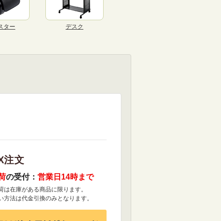
スター
デスク
X注文
荷
の受付：
営業日14時まで
荷は在庫がある商品に限ります。
い方法は代金引換のみとなります。