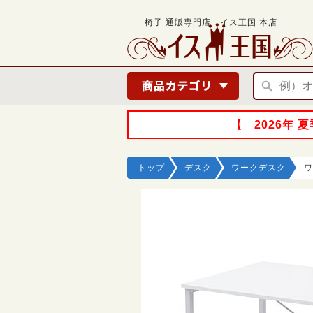
椅子 通販専門店 イス王国 本店
【 2026年
トップ
デスク
ワークデスク
ワ