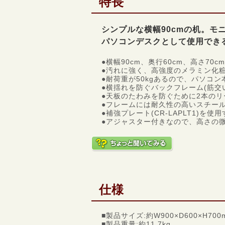
特長
シンプルな横幅90cmの机。
パソコンデスクとして使用できる
●横幅90cm、奥行60cm、高さ7
●汚れに強く、高強度のメラミン化
●耐荷重が50kgあるので、パソコ
●横揺れを防ぐバックフレーム(筋交
●天板のたわみを防ぐために2本の
●フレームには耐久性の高いスチー
●補強プレート(CR-LAPLT1)
●アジャスター付きなので、高さの
仕様
■製品サイズ:約W900×D600×H700
■製品重量:約11.7kg