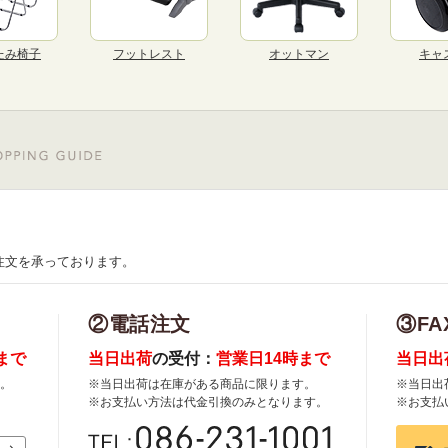
たみ椅子
フットレスト
オットマン
キャ
注文を承っております。
②電話注文
③FA
まで
当日出荷
の受付：
営業日14時まで
当日出
。
※当日出荷は在庫がある商品に限ります。
※当日出
※お支払い方法は代金引換のみとなります。
※お支払