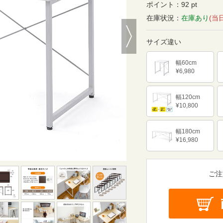
ポイント：
92 pt
在庫状況：
在庫あり
(当
Next
サイズ違い
幅60cm
¥6,980
幅120cm
¥10,800
幅180cm
¥16,980
ご注