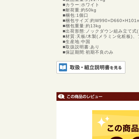
■カラー:ホワイト
■耐荷重:約50kg
■梱包:1個口
■梱包サイズ:約W990×D660×H101
■梱包重量:約13kg
■出荷形態:ノックダウン組み立て式(
■材質:天板/木製(メラミン化粧板)
■生産地:中国
■取扱説明書:あり
■保証期間:初期不良のみ