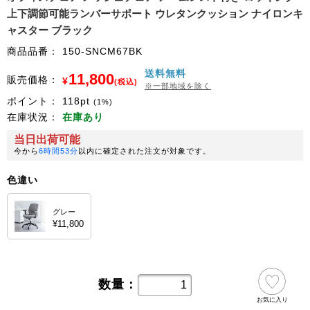
上下調節可能ランバーサポート ウレタンクッション ナイロンキ
ャスター ブラック
商品品番：
150-SNCM67BK
送料無料
11,800
販売価格：
¥
(税込)
※一部地域を除く
ポイント：
118
pt
(1%)
在庫状況：
在庫あり
当日出荷可能
今から
6時間53分
以内に確定された注文が対象です。
色違い
グレー
¥11,800
数量：
お気に入り