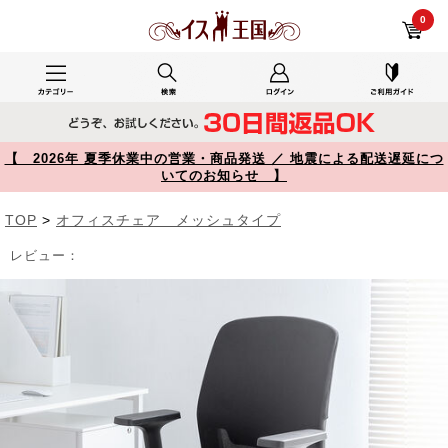
オフィスチェア メッシュチェア アームレスト付き ロッキング 上下調節可能ランバーサポート ウレタンクッション ナイロンキャスター ブラック 150-SNCM67BK【イス王国】
0
【 2026年 夏季休業中の営業・商品発送 ／ 地震による配送遅延につ
いてのお知らせ 】
TOP
>
オフィスチェア メッシュタイプ
レビュー：
Prev