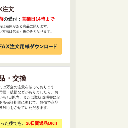
X注文
荷
の受付：
営業日14時まで
荷は在庫がある商品に限ります。
い方法は代金引換のみとなります。
品・交換
には万全の注意を払っております
汚損・破損などがありましたら、お
から7日以内、または取扱説明書に記
ある保証期間に準じて、無償で商品
換対応をさせていただきます。
使った後でも、
30日間返品OK!!