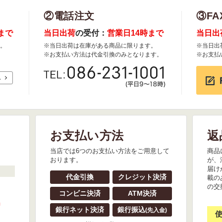
②電話注文
③FA
まで
当日出荷
の受付：
営業日14時まで
当日出
。
※当日出荷は在庫がある商品に限ります。
※当日出
※お支払い方法は代金引換のみとなります。
※お支払
れ
お支払い方法
返
。
当店では6つのお支払い方法をご用意して
商品
おります。
が、
届け
代金引換
クレジット決済
載の
の交
コンビニ決済
ATM決済
』
銀行ネット決済
銀行振込
(先入金)