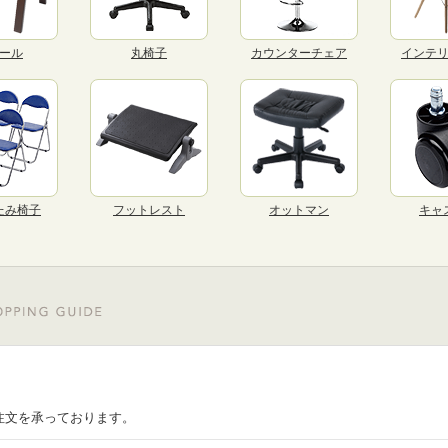
ール
丸椅子
カウンターチェア
インテ
たみ椅子
フットレスト
オットマン
キャ
注文を承っております。