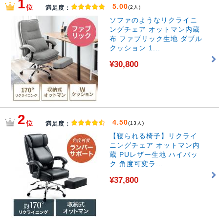
1
5.00
位
満足度：
(2人)
ソファのようなリクライニ
ングチェア オットマン内蔵
布 ファブリック生地 ダブル
クッション 1...
¥30,800
2
4.50
位
満足度：
(13人)
【寝られる椅子】リクライ
ニングチェア オットマン内
蔵 PUレザー生地 ハイバッ
ク 角度可変ラ...
¥37,800