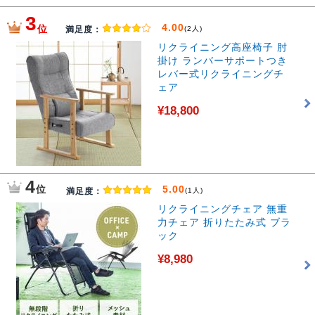
3
4.00
位
満足度：
(2人)
リクライニング高座椅子 肘
掛け ランバーサポートつき
レバー式リクライニングチ
ェア
¥18,800
4
位
5.00
満足度：
(1人)
リクライニングチェア 無重
力チェア 折りたたみ式 ブラ
ック
¥8,980