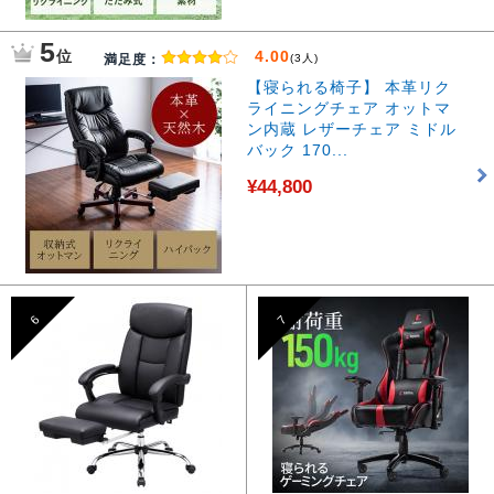
5
位
4.00
満足度：
(3人)
【寝られる椅子】 本革リク
ライニングチェア オットマ
ン内蔵 レザーチェア ミドル
バック 170...
¥44,800
6
7