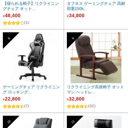
【寝られる椅子】リクライニン
タフネス ゲーミングチェア 高耐
グチェア オット...
荷重150k...
48,400
34,800
¥
¥
(1)
8
9
ゲーミングチェア リクライニン
リクライニング高座椅子 オット
グ ロッキング...
マン ヘッドレ...
22,800
32,800
¥
¥
(7)
(32)
10
11