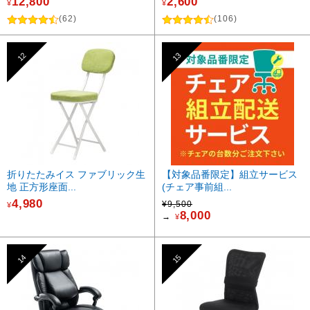
12,800
2,600
¥
¥
(62)
(106)
12
13
折りたたみイス ファブリック生
【対象品番限定】組立サービス
地 正方形座面...
(チェア事前組...
4,980
¥9,500
¥
8,000
→
¥
14
15