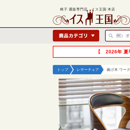
椅子 通販専門店 イス王国 本店
【 2026年
トップ
レザーチェア
曲げ木 ワー