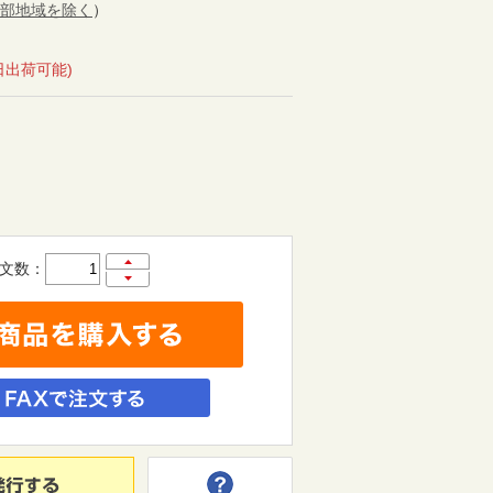
部地域を除く
）
日出荷可能)
文数：