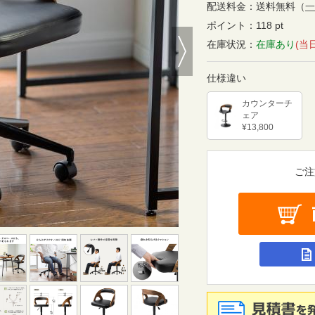
配送料金：
送料無料
（
一
ポイント：
118 pt
Next
在庫状況：
在庫あり
(当
仕様違い
カウンターチ
ェア
¥13,800
ご注