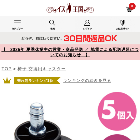
SNC-CAST レビュー 椅子用ウレタンキャスター 交換用 5個入り 1脚分 ブラック 【対応をご確認ください】 【イス王国】
0
【 2026年 夏季休業中の営業・商品発送 ／ 地震による配送遅延につ
いてのお知らせ 】
TOP
>
椅子 交換用キャスター
1
ランキングの続きを見る
売れ筋ランキング
位
Prev