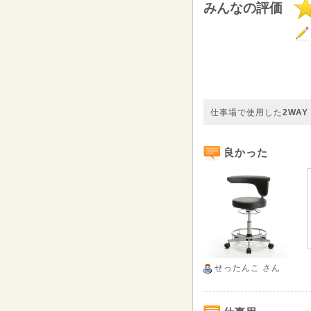
みんなの評価
仕事場で使用した
2WA
良かった
せったんこ
さん