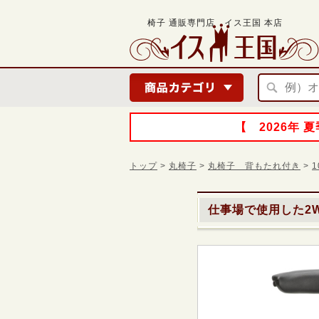
椅子 通販専門店 イス王国 本店
【 2026年
トップ
>
丸椅子
>
丸椅子 背もたれ付き
>
仕事場で使用した
2