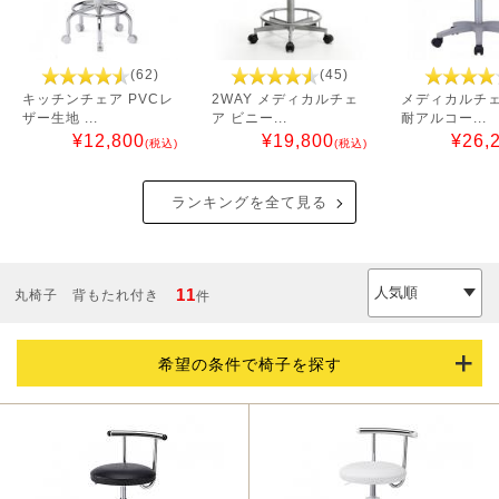
(62)
(45)
キッチンチェア PVCレ
2WAY メディカルチェ
メディカルチェ
ザー生地 ...
ア ビニー...
耐アルコー...
¥
12,800
¥
19,800
¥
26,
(税込)
(税込)
ランキングを全て見る
11
丸椅子 背もたれ付き
件
希望の条件で椅子を探す