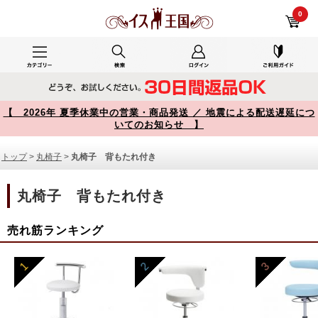
丸椅子 背もたれ付き 商品一覧【イス王国】
0
【 2026年 夏季休業中の営業・商品発送 ／ 地震による配送遅延につ
いてのお知らせ 】
トップ
>
丸椅子
>
丸椅子 背もたれ付き
丸椅子 背もたれ付き
売れ筋ランキング
1
2
3