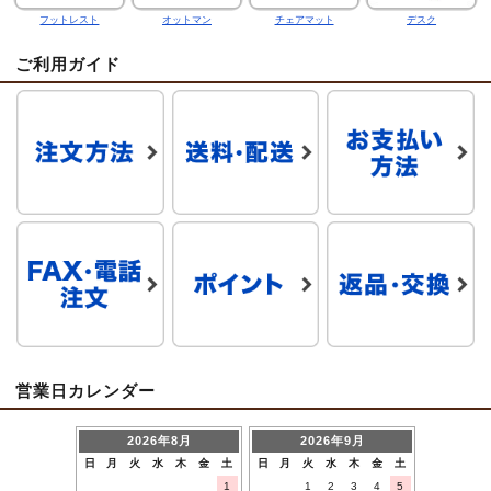
フットレスト
オットマン
チェアマット
デスク
ご利用ガイド
営業日カレンダー
2026年8月
2026年9月
日
月
火
水
木
金
土
日
月
火
水
木
金
土
1
1
2
3
4
5