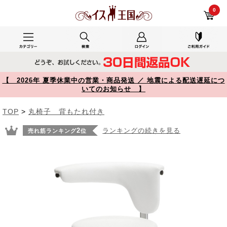
pcで使用した100-SNC019W レビュー 2WAY メディカルチェア ビニールレザー張り ホワイト 【イス王国】
0
【 2026年 夏季休業中の営業・商品発送 ／ 地震による配送遅延につ
いてのお知らせ 】
TOP
>
丸椅子 背もたれ付き
2
ランキングの続きを見る
売れ筋ランキング
位
Prev