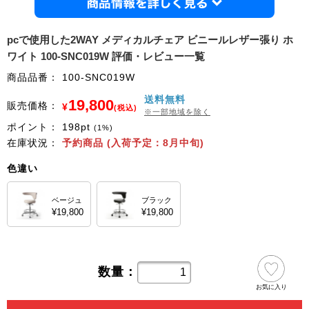
商品情
pcで使用した2WAY メディカルチェア ビニールレザー張り ホ
ワイト 100-SNC019W 評価・レビュー一覧
商品品番：
100-SNC019W
送料無料
19,800
販売価格：
¥
(税込)
※一部地域を除く
ポイント：
198
pt
(1%)
在庫状況：
予約商品 (入荷予定：8月中旬)
色違い
ベージュ
ブラック
¥19,800
¥19,800
数量：
お気に入り